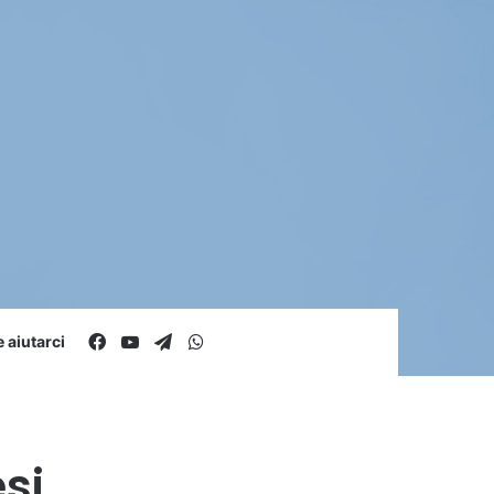
Facebook
You Tube
Telegram
WhatsApp
aiutarci
si