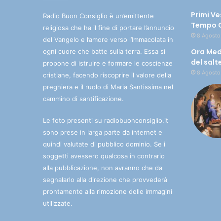
Primi Ve
Radio Buon Consiglio è un’emittente
Tempo O
religiosa che ha il fine di portare l’annuncio
8 Agosto
del Vangelo e l’amore verso l’Immacolata in
Ora Med
ogni cuore che batte sulla terra. Essa si
del salt
propone di istruire e formare le coscienze
8 Agosto
cristiane, facendo riscoprire il valore della
preghiera e il ruolo di Maria Santissima nel
cammino di santificazione.
Le foto presenti su radiobuonconsiglio.it
sono prese in larga parte da internet e
quindi valutate di pubblico dominio. Se i
soggetti avessero qualcosa in contrario
alla pubblicazione, non avranno che da
segnalarlo alla direzione che provvederà
prontamente alla rimozione delle immagini
utilizzate.