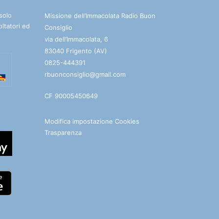
solo
Missione dell’Immacolata Radio Buon
oltatori ed
Consiglio
via dell’Immacolata, 6
83040 Frigento (AV)
0825-444391
rbuonconsiglio@gmail.com
CF 90005450649
Modifica impostazione Cookies
Trasparenza