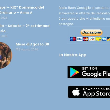
spri – XIX° Domenica del
Radio Buon Consiglio si sostiene 
rdinario – Anno A
attraverso le offerte dei radioasc
 2026
è per questo che vi chiediamo un
sostegno.
ia – Sabato – 2° settimana
erio
 2026
Mese di Agosto 08
8 Agosto 2026
La Nostra App