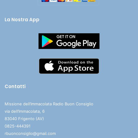
La Nostra App
Contatti
Missione dell’Immacolata Radio Buon Consiglio
via dell’Immacolata, 6
83040 Frigento (AV)
0825-444391
rbuonconsiglio@gmail.com