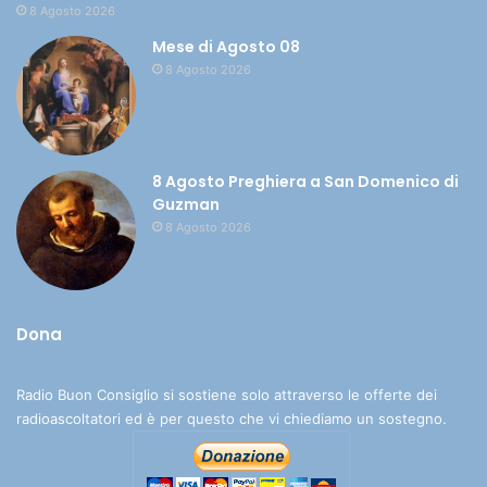
8 Agosto 2026
Mese di Agosto 08
8 Agosto 2026
8 Agosto Preghiera a San Domenico di
Guzman
8 Agosto 2026
Dona
Radio Buon Consiglio si sostiene solo attraverso le offerte dei
radioascoltatori ed è per questo che vi chiediamo un sostegno.