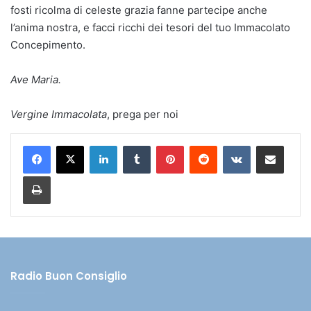
fosti ricolma di celeste grazia fanne partecipe anche
l’anima nostra, e facci ricchi dei tesori del tuo Immacolato
Concepimento.
Ave Maria.
Vergine Immacolata
, prega per noi
LinkedIn
Tumblr
Pinterest
Reddit
VKontakte
Condividi via mail
Stampa
Radio Buon Consiglio