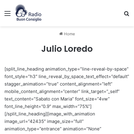
Menu
C
Home
Julio Loredo
[split_line_heading animation_type=”line-reveal-by-space”
font_style=”h3″ line_reveal_by_space_text_effect=”default”
stagger_animation=”true” content_alignment=”left”
mobile_content_alignment=”center” link_target=”_self”
text_content=”Sabato con Maria” font_size=”4vw”
font_line_height=”0.9″ max_width=”75%”]
[/split_line_heading][image_with_animation
image_url=”42435″ image_size=”full”
animation_type=”entrance” animation=”None”