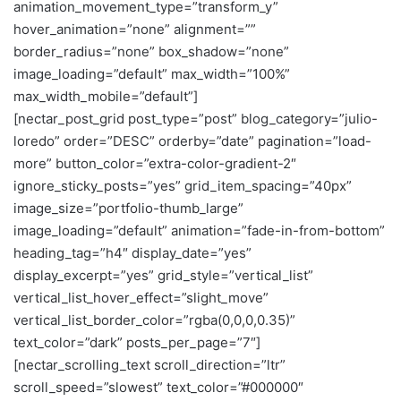
animation_movement_type=”transform_y”
hover_animation=”none” alignment=””
border_radius=”none” box_shadow=”none”
image_loading=”default” max_width=”100%”
max_width_mobile=”default”]
[nectar_post_grid post_type=”post” blog_category=”julio-
loredo” order=”DESC” orderby=”date” pagination=”load-
more” button_color=”extra-color-gradient-2″
ignore_sticky_posts=”yes” grid_item_spacing=”40px”
image_size=”portfolio-thumb_large”
image_loading=”default” animation=”fade-in-from-bottom”
heading_tag=”h4″ display_date=”yes”
display_excerpt=”yes” grid_style=”vertical_list”
vertical_list_hover_effect=”slight_move”
vertical_list_border_color=”rgba(0,0,0,0.35)”
text_color=”dark” posts_per_page=”7″]
[nectar_scrolling_text scroll_direction=”ltr”
scroll_speed=”slowest” text_color=”#000000″