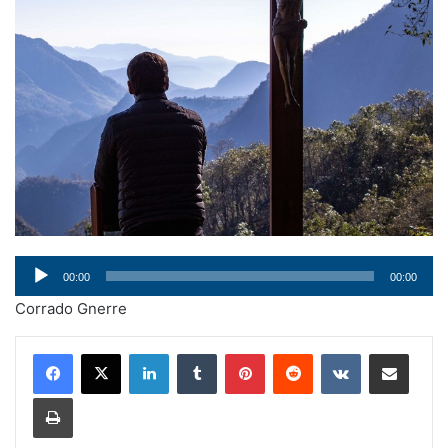
Audio
00:00
00:00
Player
Corrado Gnerre
LinkedIn
Tumblr
Pinterest
Reddit
VKontakte
Condividi via mail
Stampa