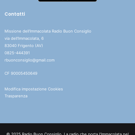
Contatti
Missione dell’Immacolata Radio Buon Consiglio
via dell’Immacolata, 6
83040 Frigento (AV)
0825-444391
rbuonconsiglio@gmail.com
CF 90005450649
Modifica impostazione Cookies
Trasparenza
© 2025 Radio Buon Consiglio. La radio che porta l'Immacolata nel