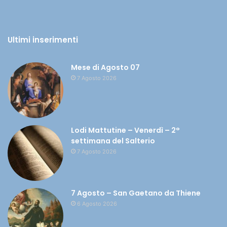
Ultimi inserimenti
Mese di Agosto 07
7 Agosto 2026
Lodi Mattutine – Venerdì – 2°
settimana del Salterio
7 Agosto 2026
7 Agosto – San Gaetano da Thiene
6 Agosto 2026