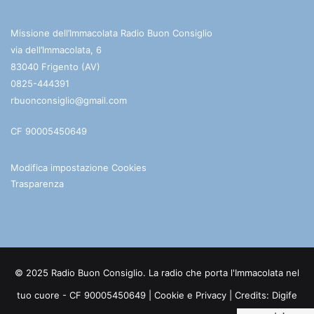
Missione dell’Immacolata Radio Buon Consiglio
via dell’Immacolata, 6
83040 Frigento (AV)
0825-444391
rbuonconsiglio@gmail.com
CF 90005450649
Modifica impostazione Cookies
Trasparenza
© 2025 Radio Buon Consiglio. La radio che porta l'Immacolata nel
tuo cuore - CF 90005450649 |
Cookie e Privacy
| Credits:
Digife