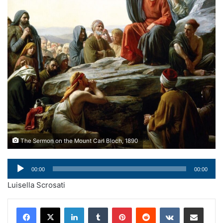
The Sermon on the Mount Carl Bloch, 1890
Audio
00:00
00:00
Player
Luisella Scrosati
LinkedIn
Tumblr
Pinterest
Reddit
VKontakte
Condividi via mail