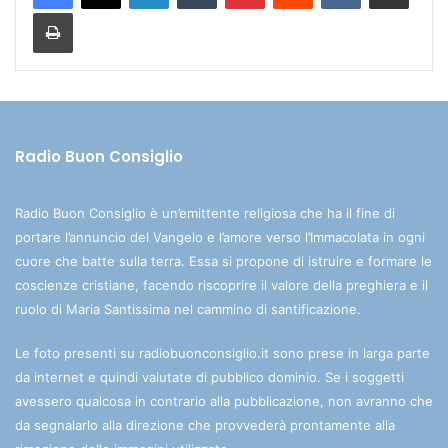
Stampa
Radio Buon Consiglio
Radio Buon Consiglio è un’emittente religiosa che ha il fine di
portare l’annuncio del Vangelo e l’amore verso l’Immacolata in ogni
cuore che batte sulla terra. Essa si propone di istruire e formare le
coscienze cristiane, facendo riscoprire il valore della preghiera e il
ruolo di Maria Santissima nel cammino di santificazione.
Le foto presenti su radiobuonconsiglio.it sono prese in larga parte
da internet e quindi valutate di pubblico dominio. Se i soggetti
avessero qualcosa in contrario alla pubblicazione, non avranno che
da segnalarlo alla direzione che provvederà prontamente alla