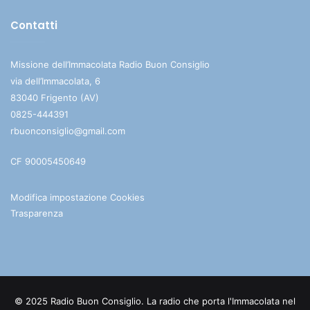
Contatti
Missione dell’Immacolata Radio Buon Consiglio
via dell’Immacolata, 6
83040 Frigento (AV)
0825-444391
rbuonconsiglio@gmail.com
CF 90005450649
Modifica impostazione Cookies
Trasparenza
© 2025 Radio Buon Consiglio. La radio che porta l'Immacolata nel