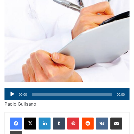
Audio
00:00
00:00
Player
Paolo Gulisano
LinkedIn
Tumblr
Pinterest
Reddit
VKontakte
Condividi via mail
Stampa