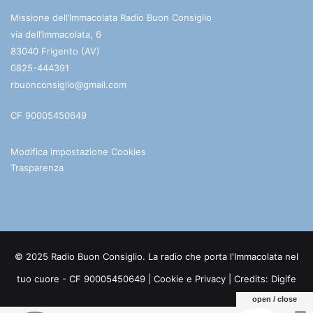
Missione dell’Immacolata Radio Buon Consiglio
via dell’Immacolata, 6
83040 Frigento (AV)
0825-444391
rbuonconsiglio@gmail.com
CF 90005450649
Modifica impostazione Cookies
Trasparenza
© 2025 Radio Buon Consiglio. La radio che porta l'Immacolata nel
tuo cuore - CF 90005450649 |
Cookie e Privacy
| Credits:
Digife
open / close