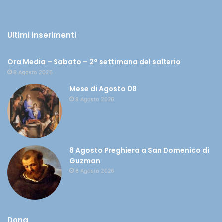
Ultimi inserimenti
Ora Media – Sabato – 2° settimana del salterio
8 Agosto 2026
Mese di Agosto 08
8 Agosto 2026
8 Agosto Preghiera a San Domenico di
Guzman
8 Agosto 2026
Dona