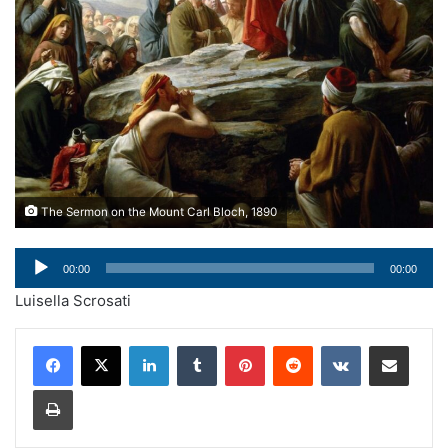
The Sermon on the Mount Carl Bloch, 1890
Audio
00:00
00:00
Player
Luisella Scrosati
LinkedIn
Tumblr
Pinterest
Reddit
VKontakte
Condividi via mail
Stampa