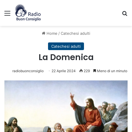
Menu
C
Home
/
Catechesi adulti
Catechesi adulti
La Domenica
radiobuonconsiglio
22 Aprile 2024
229
Meno di un minuto