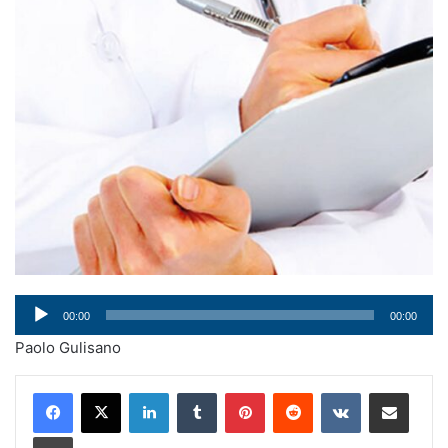
Audio
00:00
00:00
Player
Paolo Gulisano
LinkedIn
Tumblr
Pinterest
Reddit
VKontakte
Condividi via mail
Stampa