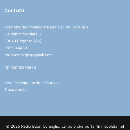
Contatti
Missione dell’Immacolata Radio Buon Consiglio
via dell’Immacolata, 6
83040 Frigento (AV)
0825-444391
rbuonconsiglio@gmail.com
CF 90005450649
Modifica impostazione Cookies
Trasparenza
© 2025 Radio Buon Consiglio. La radio che porta l'Immacolata nel