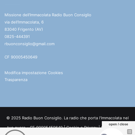
Missione dell’Immacolata Radio Buon Consiglio
via dell’Immacolata, 6
83040 Frigento (AV)
0825-444391
rbuonconsiglio@gmail.com
CF 90005450649
Modifica impostazione Cookies
Trasparenza
© 2025 Radio Buon Consiglio. La radio che porta l'Immacolata nel
open / close
tuo cuore - CF 90005450649 |
Cookie e Privacy
| Credits:
Digife