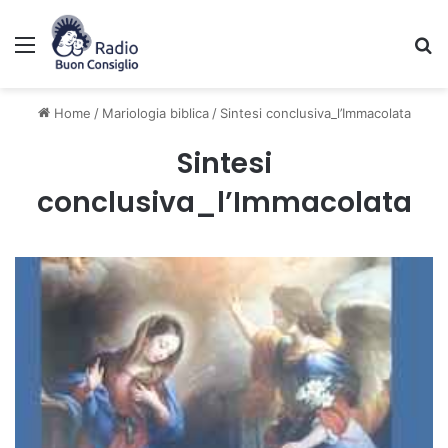
Menu
C
Home
/
Mariologia biblica
/
Sintesi conclusiva_l’Immacolata
Sintesi
conclusiva_l’Immacolata