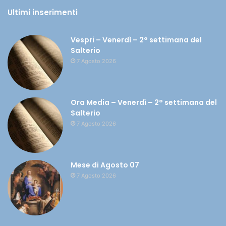
Ultimi inserimenti
Vespri – Venerdì – 2° settimana del
Salterio
7 Agosto 2026
Ora Media – Venerdì – 2° settimana del
Salterio
7 Agosto 2026
Mese di Agosto 07
7 Agosto 2026