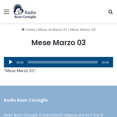
Menu
C
Home
/
Mese di Marzo 01
/
Mese Marzo 03
Mese Marzo 03
Audio
00:00
00:00
Player
“Mese Marzo 03”.
Radio Buon Consiglio
Radio Buon Consiglio è un’emittente religiosa che ha il fine di