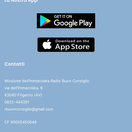
La Nostra App
Contatti
Missione dell’Immacolata Radio Buon Consiglio
via dell’Immacolata, 6
83040 Frigento (AV)
0825-444391
rbuonconsiglio@gmail.com
CF 90005450649