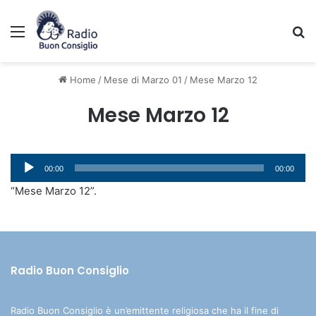
Menu
C
Home
/
Mese di Marzo 01
/
Mese Marzo 12
Mese Marzo 12
Audio
00:00
00:00
Player
“Mese Marzo 12”.
Radio Buon Consiglio
Radio Buon Consiglio è un’emittente religiosa che ha il fine di