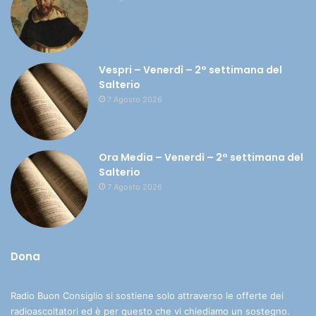
Vespri – Venerdì – 2° settimana del
Salterio
7 Agosto 2026
Ora Media – Venerdì – 2° settimana del
Salterio
7 Agosto 2026
Dona
Radio Buon Consiglio si sostiene solo attraverso le offerte dei
radioascoltatori ed è per questo che vi chiediamo un sostegno.