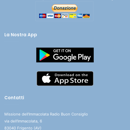
La Nostra App
Contatti
Missione dell’Immacolata Radio Buon Consiglio
via dell’Immacolata, 6
83040 Frigento (AV)