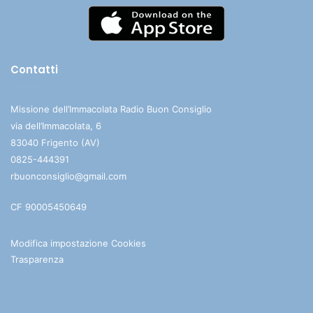
Contatti
Missione dell’Immacolata Radio Buon Consiglio
via dell’Immacolata, 6
83040 Frigento (AV)
0825-444391
rbuonconsiglio@gmail.com
CF 90005450649
Modifica impostazione Cookies
Trasparenza