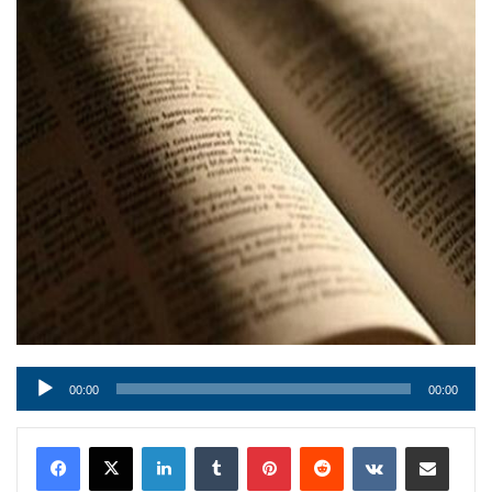
Audio
00:00
00:00
Player
LinkedIn
Tumblr
Pinterest
Reddit
VKontakte
Condividi via mail