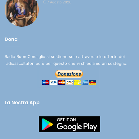
7 Agosto 2026
Dona
Radio Buon Consiglio si sostiene solo attraverso le offerte dei
radioascoltatori ed è per questo che vi chiediamo un sostegno.
La Nostra App