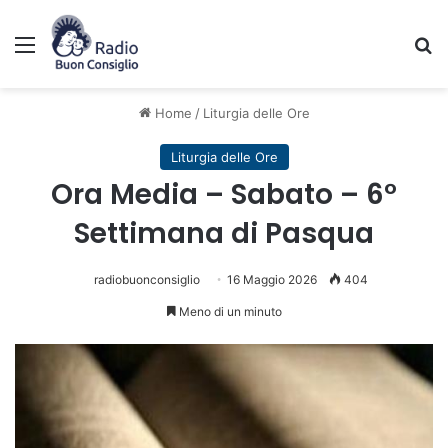
Menu
C
Home
/
Liturgia delle Ore
Liturgia delle Ore
Ora Media – Sabato – 6°
Settimana di Pasqua
radiobuonconsiglio
16 Maggio 2026
404
Meno di un minuto