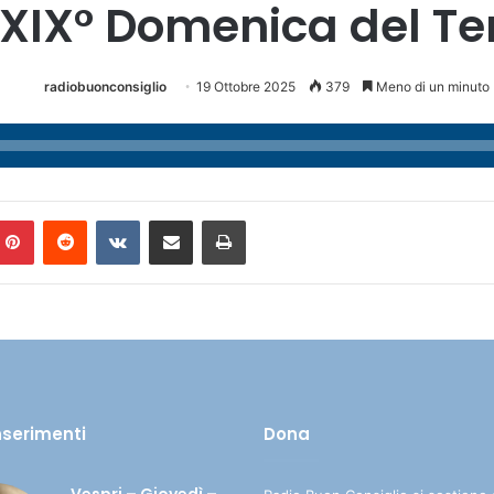
XIX° Domenica del T
radiobuonconsiglio
19 Ottobre 2025
379
Meno di un minuto
Pinterest
Reddit
VKontakte
Condividi via mail
Stampa
inserimenti
Dona