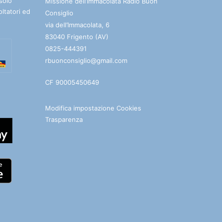
solo
Missione dell’Immacolata Radio Buon
oltatori ed
Consiglio
via dell’Immacolata, 6
83040 Frigento (AV)
0825-444391
rbuonconsiglio@gmail.com
CF 90005450649
Modifica impostazione Cookies
Trasparenza