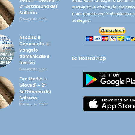
Vespri – Giovedì –
Radio Buon Consiglio si sostiene 
2° Settimana del
attraverso le offerte dei radioasc
Salterio
è per questo che vi chiediamo un
6 Agosto 2026
sostegno.
Ascolta il
Commento al
Vangelo
domenicale e
La Nostra App
festivo
6 Agosto 2026
Ora Media –
Giovedì – 2°
Settimana del
Salterio
6 Agosto 2026