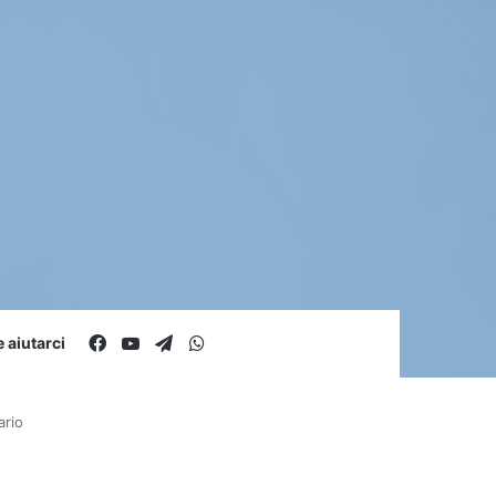
Facebook
You Tube
Telegram
WhatsApp
aiutarci
ario