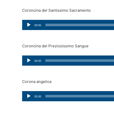
Coroncina del Santissimo Sacramento
Audio
00:00
Player
Coroncina del Preziosissimo Sangue
Audio
00:00
Player
Corona angelica
Audio
00:00
Player