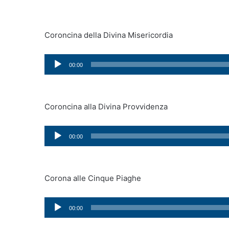
Coroncina della Divina Misericordia
Audio
00:00
Player
Coroncina alla Divina Provvidenza
Audio
00:00
Player
Corona alle Cinque Piaghe
Audio
00:00
Player