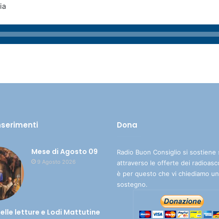
ia
inserimenti
Dona
Mese di Agosto 09
Radio Buon Consiglio si sostiene 
9 Agosto 2026
attraverso le offerte dei radioasc
è per questo che vi chiediamo un
sostegno.
delle letture e Lodi Mattutine