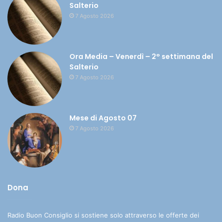
Salterio
7 Agosto 2026
Ora Media – Venerdì – 2° settimana del
Salterio
7 Agosto 2026
Mese di Agosto 07
7 Agosto 2026
Dona
Radio Buon Consiglio si sostiene solo attraverso le offerte dei