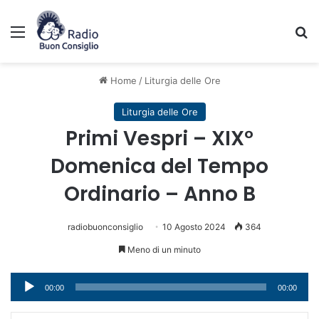
Menu
C
Home
/
Liturgia delle Ore
Liturgia delle Ore
Primi Vespri – XIX°
Domenica del Tempo
Ordinario – Anno B
radiobuonconsiglio
10 Agosto 2024
364
Meno di un minuto
Audio
00:00
00:00
Player