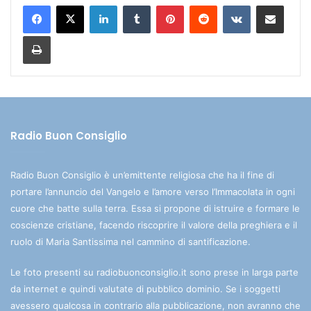
LinkedIn
Tumblr
Pinterest
Reddit
VKontakte
Condividi via mail
Stampa
Radio Buon Consiglio
Radio Buon Consiglio è un’emittente religiosa che ha il fine di
portare l’annuncio del Vangelo e l’amore verso l’Immacolata in ogni
cuore che batte sulla terra. Essa si propone di istruire e formare le
coscienze cristiane, facendo riscoprire il valore della preghiera e il
ruolo di Maria Santissima nel cammino di santificazione.
Le foto presenti su radiobuonconsiglio.it sono prese in larga parte
da internet e quindi valutate di pubblico dominio. Se i soggetti
avessero qualcosa in contrario alla pubblicazione, non avranno che