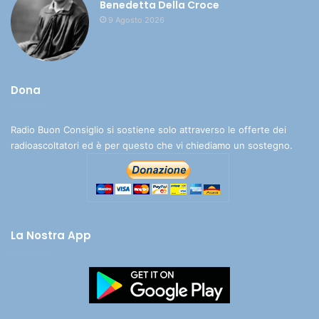
Benedetta Della Croce
9 Agosto 2026
Dona
Radio Buon Consiglio si sostiene solo attraverso le offerte dei
radioascoltatori ed è per questo che vi chiediamo un sostegno.
La Nostra App