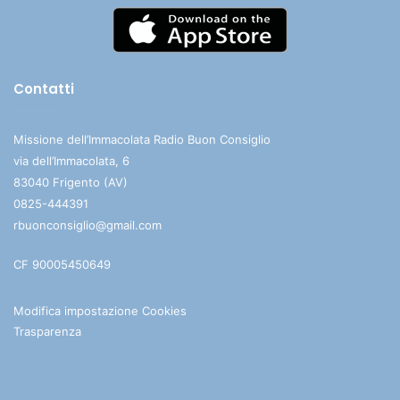
Contatti
Missione dell’Immacolata Radio Buon Consiglio
via dell’Immacolata, 6
83040 Frigento (AV)
0825-444391
rbuonconsiglio@gmail.com
CF 90005450649
Modifica impostazione Cookies
Trasparenza