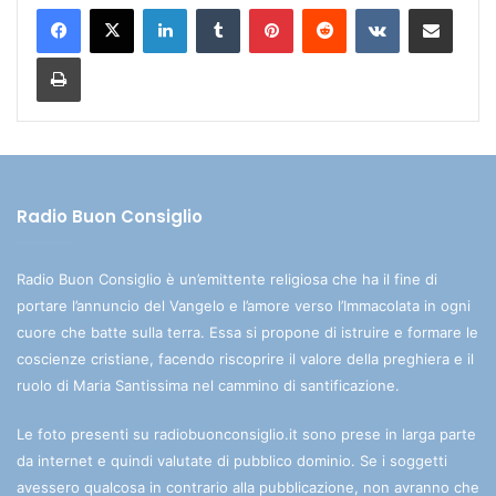
LinkedIn
Tumblr
Pinterest
Reddit
VKontakte
Condividi via mail
Stampa
Radio Buon Consiglio
Radio Buon Consiglio è un’emittente religiosa che ha il fine di
portare l’annuncio del Vangelo e l’amore verso l’Immacolata in ogni
cuore che batte sulla terra. Essa si propone di istruire e formare le
coscienze cristiane, facendo riscoprire il valore della preghiera e il
ruolo di Maria Santissima nel cammino di santificazione.
Le foto presenti su radiobuonconsiglio.it sono prese in larga parte
da internet e quindi valutate di pubblico dominio. Se i soggetti
avessero qualcosa in contrario alla pubblicazione, non avranno che