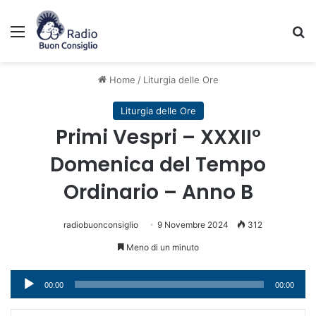
Menu
C
Home
/
Liturgia delle Ore
Liturgia delle Ore
Primi Vespri – XXXII°
Domenica del Tempo
Ordinario – Anno B
radiobuonconsiglio
9 Novembre 2024
312
Meno di un minuto
Audio
00:00
00:00
Player