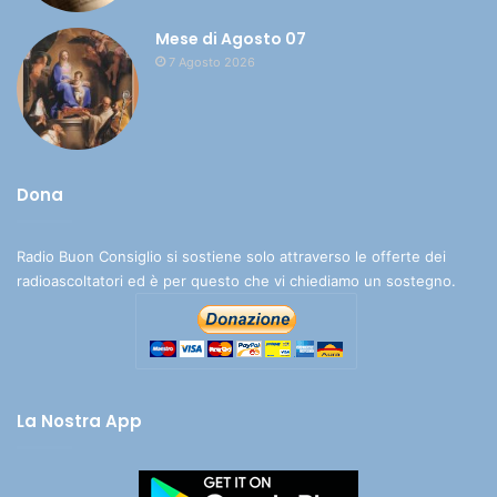
Mese di Agosto 07
7 Agosto 2026
Dona
Radio Buon Consiglio si sostiene solo attraverso le offerte dei
radioascoltatori ed è per questo che vi chiediamo un sostegno.
La Nostra App