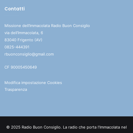
Contatti
Missione dell’Immacolata Radio Buon Consiglio
via dell’Immacolata, 6
83040 Frigento (AV)
0825-444391
rbuonconsiglio@gmail.com
CF 90005450649
Modifica impostazione Cookies
Trasparenza
© 2025 Radio Buon Consiglio. La radio che porta l'Immacolata nel