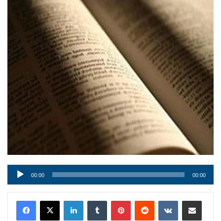
Audio
00:00
00:00
Player
LinkedIn
Tumblr
Pinterest
Reddit
VKontakte
Condividi via mail