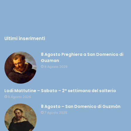
Ultimi inserimenti
8 Agosto Preghiera a San Domenico di
Guzman
8 Agosto 2026
Lodi Mattutine – Sabato – 2° settimana del salterio
8 Agosto 2026
8 Agosto – San Domenico di Guzmán
7 Agosto 2026