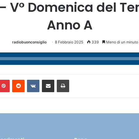
 – V° Domenica del Te
Anno A
radiobuonconsiglio
8 Febbraio 2025
339
Meno di un minuto
Pinterest
Reddit
VKontakte
Condividi via mail
Stampa