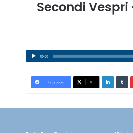
Secondi Vespri
Audio
00:00
Player
LinkedIn
Tumblr
Facebook
X