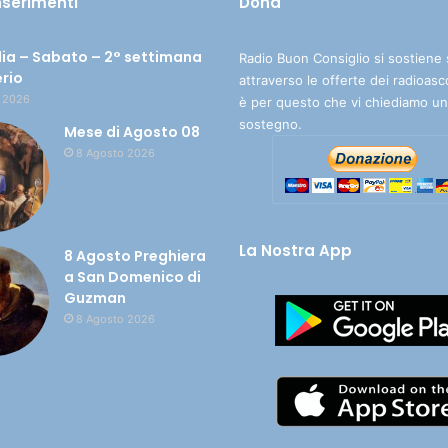
inserimenti
Dona
ia – Sabato – 2° settimana
Radio Buon Consiglio si sostiene 
erio
attraverso le offerte dei radioasc
 2026
è per questo che vi chiediamo un
sostegno.
Mese di Agosto 08
8 Agosto 2026
La Nostra App
8 Agosto Preghiera
a San Domenico di
Guzman
8 Agosto 2026