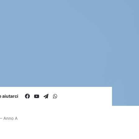
Facebook
You Tube
Telegram
WhatsApp
aiutarci
 – Anno A