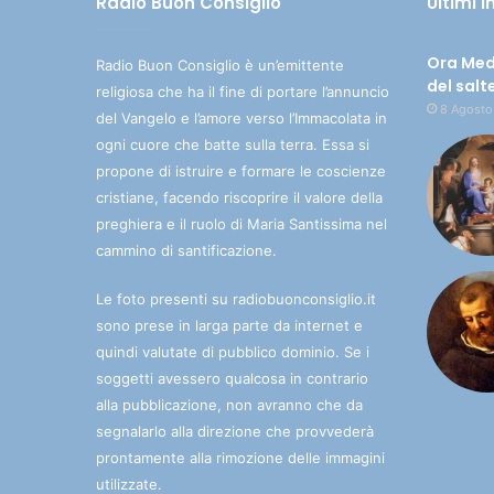
Radio Buon Consiglio
Ultimi 
Ora Med
Radio Buon Consiglio è un’emittente
del salt
religiosa che ha il fine di portare l’annuncio
8 Agosto
del Vangelo e l’amore verso l’Immacolata in
ogni cuore che batte sulla terra. Essa si
propone di istruire e formare le coscienze
cristiane, facendo riscoprire il valore della
preghiera e il ruolo di Maria Santissima nel
cammino di santificazione.
Le foto presenti su radiobuonconsiglio.it
sono prese in larga parte da internet e
quindi valutate di pubblico dominio. Se i
soggetti avessero qualcosa in contrario
alla pubblicazione, non avranno che da
segnalarlo alla direzione che provvederà
prontamente alla rimozione delle immagini
utilizzate.