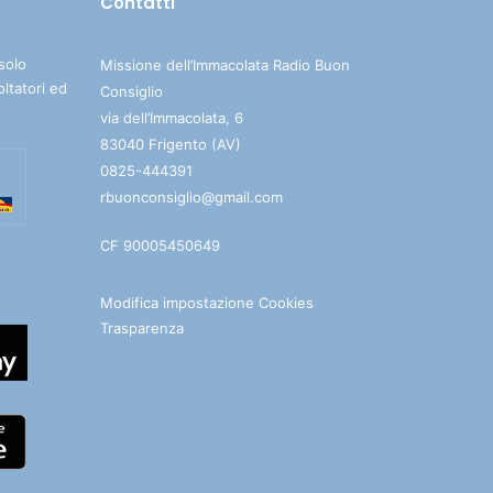
Contatti
solo
Missione dell’Immacolata Radio Buon
oltatori ed
Consiglio
via dell’Immacolata, 6
83040 Frigento (AV)
0825-444391
rbuonconsiglio@gmail.com
CF 90005450649
Modifica impostazione Cookies
Trasparenza