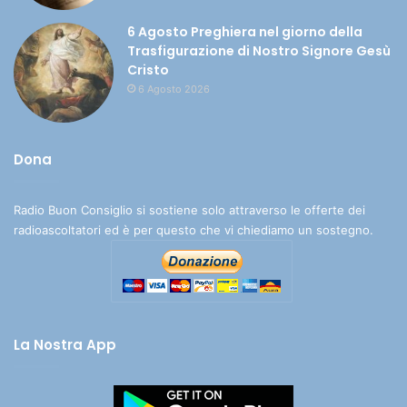
6 Agosto Preghiera nel giorno della
Trasfigurazione di Nostro Signore Gesù
Cristo
6 Agosto 2026
Dona
Radio Buon Consiglio si sostiene solo attraverso le offerte dei
radioascoltatori ed è per questo che vi chiediamo un sostegno.
La Nostra App