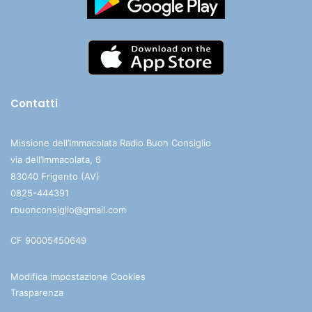
Contatti
Missione dell’Immacolata Radio Buon Consiglio
via dell’Immacolata, 6
83040 Frigento (AV)
0825-444391
rbuonconsiglio@gmail.com
CF 90005450649
Modifica impostazione Cookies
Trasparenza