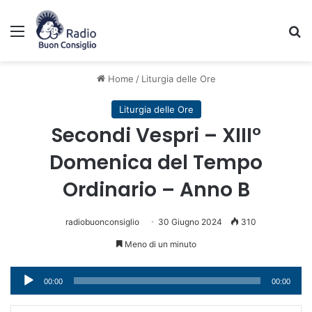
Menu
C
Home
/
Liturgia delle Ore
Liturgia delle Ore
Secondi Vespri – XIII°
Domenica del Tempo
Ordinario – Anno B
radiobuonconsiglio
30 Giugno 2024
310
Meno di un minuto
Audio
00:00
00:00
Player