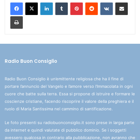
LinkedIn
Tumblr
Pinterest
Reddit
VKontakte
Condividi via mail
Stampa
Radio Buon Consiglio
Radio Buon Consiglio è un’emittente religiosa che ha il fine di
portare l’annuncio del Vangelo e l’amore verso l’Immacolata in ogni
cuore che batte sulla terra. Essa si propone di istruire e formare le
coscienze cristiane, facendo riscoprire il valore della preghiera e il
ruolo di Maria Santissima nel cammino di santificazione.
Le foto presenti su radiobuonconsiglio.it sono prese in larga parte
da internet e quindi valutate di pubblico dominio. Se i soggetti
avessero qualcosa in contrario alla pubblicazione, non avranno che