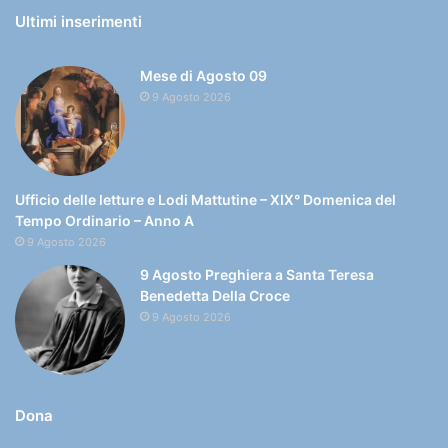
Ultimi inserimenti
Mese di Agosto 09
9 Agosto 2026
Ufficio delle letture e Lodi Mattutine – XIX° Domenica del
Tempo Ordinario – Anno A
9 Agosto 2026
9 Agosto Preghiera a Santa Teresa
Benedetta Della Croce
9 Agosto 2026
Dona