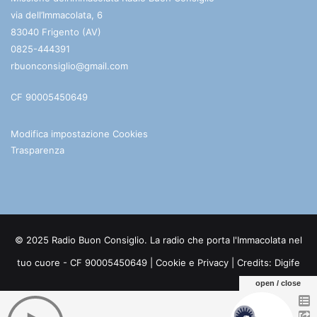
via dell’Immacolata, 6
83040 Frigento (AV)
0825-444391
rbuonconsiglio@gmail.com
CF 90005450649
Modifica impostazione Cookies
Trasparenza
© 2025 Radio Buon Consiglio. La radio che porta l'Immacolata nel
tuo cuore - CF 90005450649 |
Cookie e Privacy
| Credits:
Digife
open / close
Facebook
You
Telegram
WhatsApp