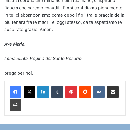
mistica corona che miriamo nella tua mano, ci ispirano
fiducia che saremo esauditi. E noi confidiamo pienamente
in te, ci abbandoniamo come deboli figli tra le braccia della
più tenera fra le madri, e, oggi stesso, da te aspettiamo le
sospirate grazie. Amen.
Ave Maria.
Immacolata, Regina del Santo Rosario,
prega per noi.
LinkedIn
Tumblr
Pinterest
Reddit
VKontakte
Condividi via mail
Stampa