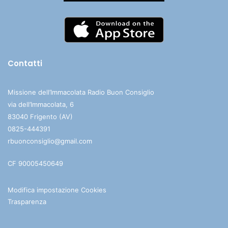
Contatti
Missione dell’Immacolata Radio Buon Consiglio
via dell’Immacolata, 6
83040 Frigento (AV)
0825-444391
rbuonconsiglio@gmail.com
CF 90005450649
Modifica impostazione Cookies
Trasparenza