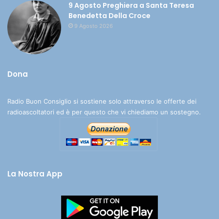
9 Agosto Preghiera a Santa Teresa
Benedetta Della Croce
9 Agosto 2026
Dona
Radio Buon Consiglio si sostiene solo attraverso le offerte dei
radioascoltatori ed è per questo che vi chiediamo un sostegno.
La Nostra App