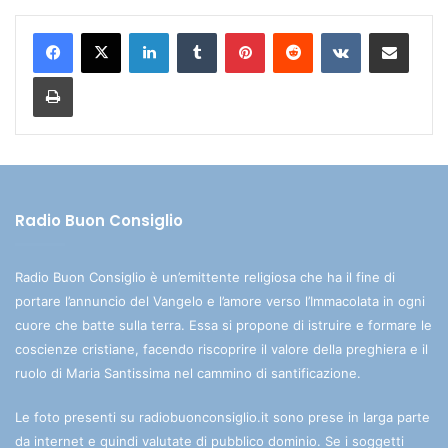
LinkedIn
Tumblr
Pinterest
Reddit
VKontakte
Condividi via mail
Stampa
Radio Buon Consiglio
Radio Buon Consiglio è un’emittente religiosa che ha il fine di
portare l’annuncio del Vangelo e l’amore verso l’Immacolata in ogni
cuore che batte sulla terra. Essa si propone di istruire e formare le
coscienze cristiane, facendo riscoprire il valore della preghiera e il
ruolo di Maria Santissima nel cammino di santificazione.
Le foto presenti su radiobuonconsiglio.it sono prese in larga parte
da internet e quindi valutate di pubblico dominio. Se i soggetti